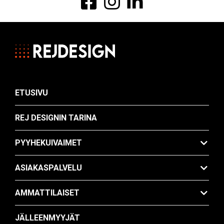
Ammattilaiset
Jälleenmyyjät
Ota yhteyttä
ETUSIVU
FI
EN
REJ DESIGNIN TARINA
PYYHEKUIVAIMET
ASIAKASPALVELU
AMMATTILAISET
JÄLLEENMYYJÄT