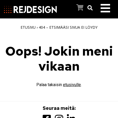
ETUSIVU
›
404 – ETSIMÄÄSI SIVUA EI LÖYDY
ETUSIVU
PYYHEKUIVAIMET
Oops! Jokin meni
INSPIROIDU
vikaan
REJ DESIGNIN TARINA
Palaa takaisin
etusivulle
.
ASIAKASPALVELU
AJANKOHTAISTA
Seuraa meitä: