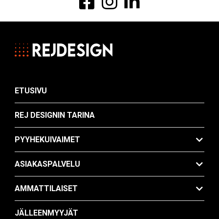
Ammattilaiset
Jälleenmyyjät
Ota yhteyttä
ETUSIVU
FI
EN
REJ DESIGNIN TARINA
PYYHEKUIVAIMET
ASIAKASPALVELU
AMMATTILAISET
JÄLLEENMYYJÄT