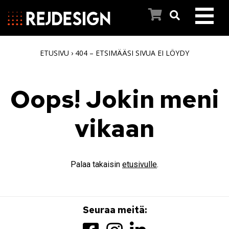
ETUSIVU
›
404 – ETSIMÄÄSI SIVUA EI LÖYDY
ETUSIVU
PYYHEKUIVAIMET
Oops! Jokin meni
INSPIROIDU
vikaan
REJ DESIGNIN TARINA
Palaa takaisin
etusivulle
.
ASIAKASPALVELU
AJANKOHTAISTA
Seuraa meitä: