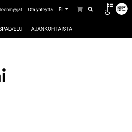
FI
lleenmyyjät
Ota yhteyttä
SPALVELU
AJANKOHTAISTA
i