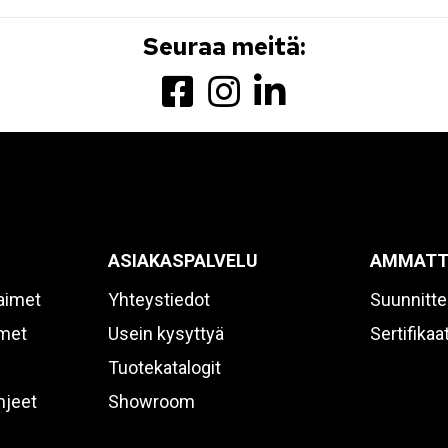
Seuraa meitä:
ASIAKASPALVELU
AMMATT
aimet
Yhteystiedot
Suunnitte
imet
Usein kysyttyä
Sertifikaat
Tuotekatalogit
hjeet
Showroom