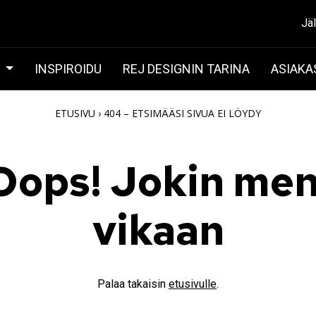
Jä
T
INSPIROIDU
REJ DESIGNIN TARINA
ASIAKA
ETUSIVU
›
404 – ETSIMÄÄSI SIVUA EI LÖYDY
Oops! Jokin men
vikaan
Palaa takaisin
etusivulle
.