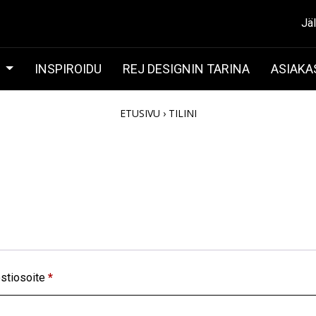
Jä
T
INSPIROIDU
REJ DESIGNIN TARINA
ASIAKA
ETUSIVU
›
TILINI
ostiosoite
*