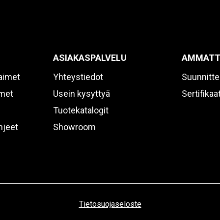
ASIAKASPALVELU
AMMATT
aimet
Yhteystiedot
Suunnitte
imet
Usein kysyttyä
Sertifikaat
Tuotekatalogit
hjeet
Showroom
Tietosuojaseloste