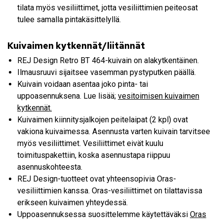
tilata myös vesiliittimet, jotta vesiliittimien peiteosat
tulee samalla pintakäsittelyllä.
Kuivaimen kytkennät/liitännät
REJ Design Retro BT 464-kuivain on alakytkentäinen.
Ilmausruuvi sijaitsee vasemman pystyputken päällä.
Kuivain voidaan asentaa joko pinta- tai
uppoasennuksena. Lue lisää;
vesitoimisen kuivaimen
kytkennät.
Kuivaimen kiinnitysjalkojen peitelaipat (2 kpl) ovat
vakiona kuivaimessa. Asennusta varten kuivain tarvitsee
myös vesiliittimet. Vesiliittimet eivät kuulu
toimituspakettiin, koska asennustapa riippuu
asennuskohteesta.
REJ Design-tuotteet ovat yhteensopivia Oras-
vesiliittimien kanssa. Oras-vesiliittimet on tilattavissa
erikseen kuivaimen yhteydessä.
Uppoasennuksessa suosittelemme käytettäväksi
Oras