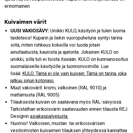
erinomainen.
Kuivaimen värit
UUSI VAKIOSÄVY:
Uniikki KULO, käsityön ja tulen luoma
taideteos! Kuparin ja liekin vuoropuheluna syntyi tarina
siitä, miten rohkeus kokeilla voi luoda jotain
ainutlaatuista, kaunista ja ajatonta. Jokainen KULO on
uniikki, sillä tuli ei toista itseään. KULO on kunnianosoitus
suomalaiselle käsityölle ja luonnonvoimille. Lue
lisää:
KULO. Tämä ei ole vain kuivain. Tämä on tarina, joka
jatkuu sinun kotonasi.
Muut vakiovärit: kromi, valkoinen (RAL 9010) ja
mattamusta (RAL 9005) ​
Tilauksesta kuivain on saatavana myös RAL-sävyissä.
Tarkistathan erikoisvärin saatavuuden ennen tilausta REJ
Designin
asiakaspalvelusta.
Huomio! Valkoisen, mustan tai erikoisvärisen
vesitoimisten kuivaimen tilauksen yhteydessä kannattaa