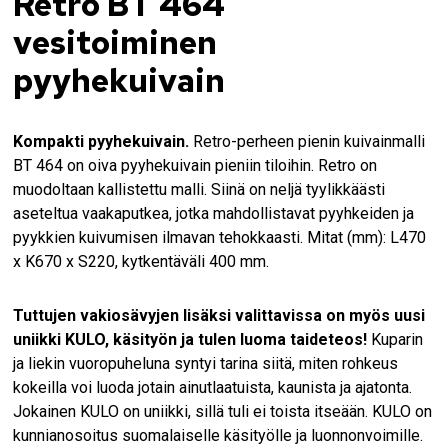
Retro BT 464
vesitoiminen
pyyhekuivain
Kompakti pyyhekuivain.
Retro-perheen pienin kuivainmalli
BT 464 on oiva pyyhekuivain pieniin tiloihin. Retro on
muodoltaan kallistettu malli. Siinä on neljä tyylikkäästi
aseteltua vaakaputkea, jotka mahdollistavat pyyhkeiden ja
pyykkien kuivumisen ilmavan tehokkaasti. Mitat (mm): L470
x K670 x S220, kytkentäväli 400 mm.
Tuttujen vakiosävyjen lisäksi valittavissa on myös uusi
uniikki KULO, käsityön ja tulen luoma taideteos!
Kuparin
ja liekin vuoropuheluna syntyi tarina siitä, miten rohkeus
kokeilla voi luoda jotain ainutlaatuista, kaunista ja ajatonta.
Jokainen KULO on uniikki, sillä tuli ei toista itseään. KULO on
kunnianosoitus suomalaiselle käsityölle ja luonnonvoimille.