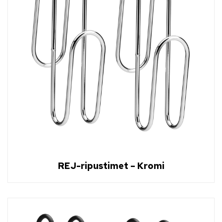
REJ-ripustimet – Kromi