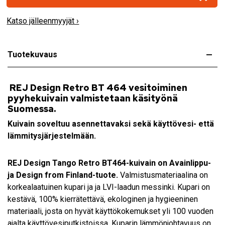
Katso jälleenmyyjät ›
Tuotekuvaus
REJ Design Retro BT 464
vesitoiminen
pyyhekuivain valmistetaan käsityönä
Suomessa.
Kuivain soveltuu asennettavaksi sekä käyttövesi- että
lämmitysjärjestelmään.
REJ Design Tango Retro BT464
-kuivain on Avainlippu-
ja Design from Finland-tuote.
Valmistusmateriaalina on
korkealaatuinen kupari ja ja LVI-laadun messinki. Kupari on
kestävä, 100% kierrätettävä, ekologinen ja hygieeninen
materiaali, josta on hyvät käyttökokemukset yli 100 vuoden
ajalta käyttövesiputkistoissa. Kuparin lämmönjohtavuus on