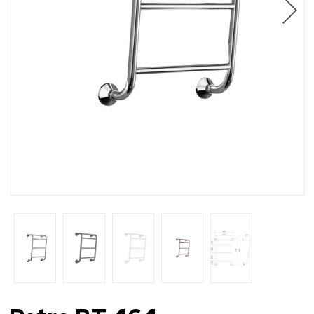
Ammattilaiset
Jälleenmyyjät
Ota yhteyttä
FI
EN