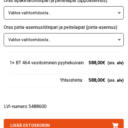
Oras epäkeskoliitinpari ja peitelaipat (uppoasennus):
Oras pinta-asennusliitinpari ja peitelaipat (pinta-asennus):
1×
BT 464 vesitoiminen pyyhekuivain
588,00
€
Yhteishinta:
588,00
€
LVI-numero:
5488600
LISÄÄ OSTOSKORIIN