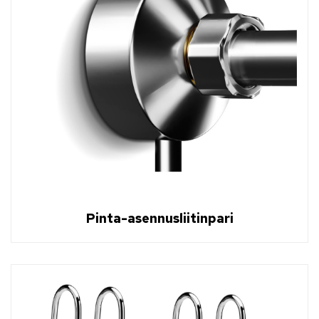
Pinta-asennusliitinpari