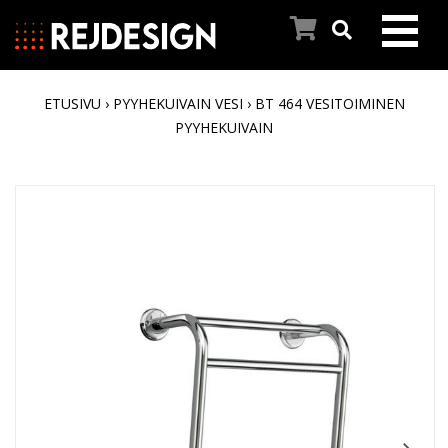
ETUSIVU
›
PYYHEKUIVAIN VESI
› BT 464 VESITOIMINEN
ETUSIVU
PYYHEKUIVAIN
PYYHEKUIVAIMET
INSPIROIDU
REJ DESIGNIN TARINA
ASIAKASPALVELU
AJANKOHTAISTA