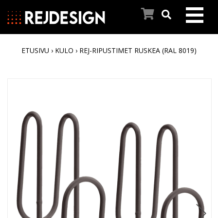
ETUSIVU
›
KULO
› REJ-RIPUSTIMET RUSKEA (RAL 8019)
ETUSIVU
PYYHEKUIVAIMET
INSPIROIDU
REJ DESIGNIN TARINA
ASIAKASPALVELU
AJANKOHTAISTA