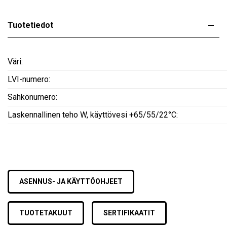
Tuotetiedot
Väri:
LVI-numero:
Sähkönumero:
Laskennallinen teho W, käyttövesi +65/55/22°C:
ASENNUS- JA KÄYTTÖOHJEET
TUOTETAKUUT
SERTIFIKAATIT