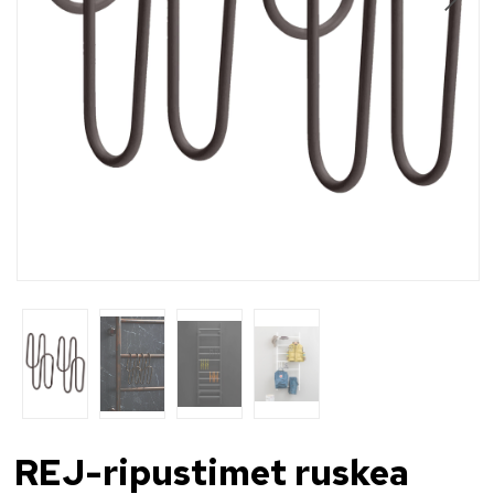
Ammattilaiset
Jälleenmyyjät
Ota yhteyttä
FI
EN
REJ-ripustimet ruskea