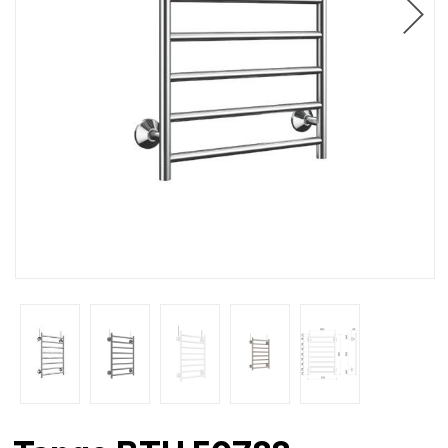
Ammattilaiset
Jälleenmyyjät
Ota yhteyttä
FI
EN