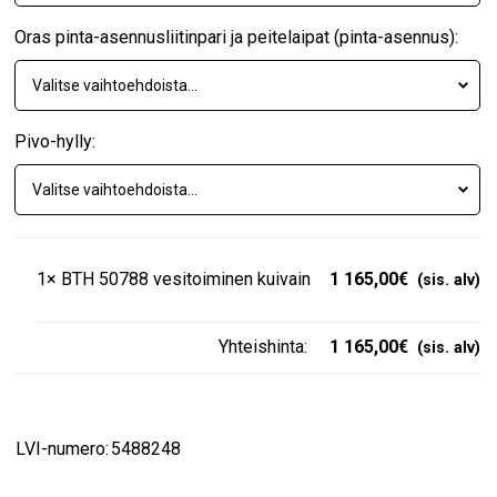
Oras pinta-asennusliitinpari ja peitelaipat (pinta-asennus):
Pivo-hylly:
1×
BTH 50788 vesitoiminen kuivain
1 165,00
€
Yhteishinta:
1 165,00
€
LVI-numero:
5488248