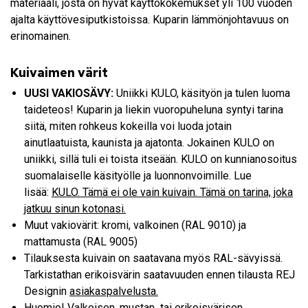
materiaali, josta on hyvät käyttökokemukset yli 100 vuoden
ajalta käyttövesiputkistoissa. Kuparin lämmönjohtavuus on
erinomainen.
Kuivaimen värit
UUSI VAKIOSÄVY:
Uniikki KULO, käsityön ja tulen luoma
taideteos! Kuparin ja liekin vuoropuheluna syntyi tarina
siitä, miten rohkeus kokeilla voi luoda jotain
ainutlaatuista, kaunista ja ajatonta. Jokainen KULO on
uniikki, sillä tuli ei toista itseään. KULO on kunnianosoitus
suomalaiselle käsityölle ja luonnonvoimille. Lue
lisää:
KULO. Tämä ei ole vain kuivain. Tämä on tarina, joka
jatkuu sinun kotonasi.
Muut vakiovärit: kromi, valkoinen (RAL 9010) ja
mattamusta (RAL 9005) ​
Tilauksesta kuivain on saatavana myös RAL-sävyissä.
Tarkistathan erikoisvärin saatavuuden ennen tilausta REJ
Designin
asiakaspalvelusta.
Huomio! Valkoisen, mustan tai erikoisvärisen