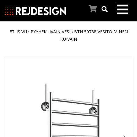
ETUSIVU
›
PYYHEKUIVAIN VESI
› BTH 50788 VESITOIMINEN
ETUSIVU
KUIVAIN
PYYHEKUIVAIMET
INSPIROIDU
REJ DESIGNIN TARINA
ASIAKASPALVELU
AJANKOHTAISTA