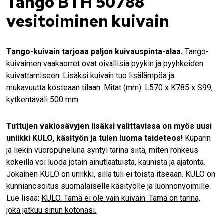
Tango BTH 50788
vesitoiminen kuivain
Tango-kuivain tarjoaa paljon kuivauspinta-alaa.
Tango-
kuivaimen vaakaorret ovat oivallisia pyykin ja pyyhkeiden
kuivattamiseen. Lisäksi kuivain tuo lisälämpöä ja
mukavuutta kosteaan tilaan. Mitat (mm): L570 x K785 x S99,
kytkentäväli 500 mm.
Tuttujen vakiosävyjen lisäksi valittavissa on myös uusi
uniikki KULO, käsityön ja tulen luoma taideteos!
Kuparin
ja liekin vuoropuheluna syntyi tarina siitä, miten rohkeus
kokeilla voi luoda jotain ainutlaatuista, kaunista ja ajatonta.
Jokainen KULO on uniikki, sillä tuli ei toista itseään. KULO on
kunnianosoitus suomalaiselle käsityölle ja luonnonvoimille.
Lue lisää:
KULO. Tämä ei ole vain kuivain. Tämä on tarina,
joka jatkuu sinun kotonasi.