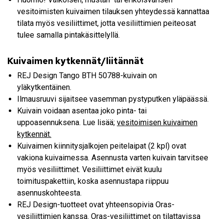
vesitoimisten kuivaimen tilauksen yhteydessä kannattaa
tilata myös vesiliittimet, jotta vesiliittimien peiteosat
tulee samalla pintakäsittelyllä.
Kuivaimen kytkennät/liitännät
REJ Design Tango BTH 50788-kuivain on
yläkytkentäinen.
Ilmausruuvi sijaitsee vasemman pystyputken yläpäässä.
Kuivain voidaan asentaa joko pinta- tai
uppoasennuksena. Lue lisää;
vesitoimisen kuivaimen
kytkennät.
Kuivaimen kiinnitysjalkojen peitelaipat (2 kpl) ovat
vakiona kuivaimessa. Asennusta varten kuivain tarvitsee
myös vesiliittimet. Vesiliittimet eivät kuulu
toimituspakettiin, koska asennustapa riippuu
asennuskohteesta.
REJ Design-tuotteet ovat yhteensopivia Oras-
vesiliittimien kanssa. Oras-vesiliittimet on tilattavissa