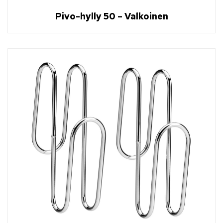
Pivo-hylly 50 – Valkoinen