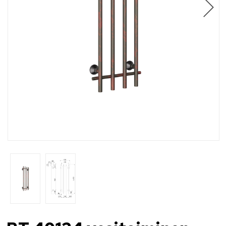
Ammattilaiset
Jälleenmyyjät
Ota yhteyttä
FI
EN