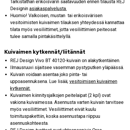
Tarkistathan erikoisvärin saatavuuden ennen tilausta REJ
Designin
asiakaspalvelusta.
Huomio! Valkoisen, mustan tai erikoisvärisen
vesitoimisten kuivaimen tilauksen yhteydessä kannattaa
tilata myös vesiliittimet, jotta vesiliittimien peiteosat
tulee samalla pintakäsittelyllä.
Kuivaimen kytkennät/liitännät
REJ Design Vivo BT 40120-kuivain on alakytkentäinen.
Ilmausruuvi sijaitsee vasemman pystyputken yläpäässä.
Kuivain voidaan asentaa joko pinta- tai
uppoasennuksena. Lue lisää;
vesitoimisen kuivaimen
kytkennät.
Kuivaimen kiinnitysjalkojen peitelaipat (2 kpl) ovat
vakiona kuivaimessa. Asennusta varten kuivain tarvitsee
myös vesiliittimet. Vesiliittimet eivät kuulu
toimituspakettiin, koska asennustapa riippuu
asennuskohteesta.