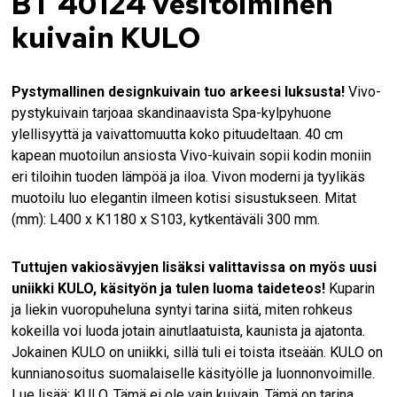
BT 40124 vesitoiminen
kuivain KULO
Pystymallinen designkuivain tuo arkeesi luksusta!
Vivo-
pystykuivain tarjoaa skandinaavista Spa-kylpyhuone
ylellisyyttä ja vaivattomuutta koko pituudeltaan. 40 cm
kapean muotoilun ansiosta Vivo-kuivain sopii kodin moniin
eri tiloihin tuoden lämpöä ja iloa. Vivon moderni ja tyylikäs
muotoilu luo elegantin ilmeen kotisi sisustukseen. Mitat
(mm): L400 x K1180 x S103, kytkentäväli 300 mm.
Tuttujen vakiosävyjen lisäksi valittavissa on myös uusi
uniikki KULO, käsityön ja tulen luoma taideteos!
Kuparin
ja liekin vuoropuheluna syntyi tarina siitä, miten rohkeus
kokeilla voi luoda jotain ainutlaatuista, kaunista ja ajatonta.
Jokainen KULO on uniikki, sillä tuli ei toista itseään. KULO on
kunnianosoitus suomalaiselle käsityölle ja luonnonvoimille.
Lue lisää:
KULO. Tämä ei ole vain kuivain. Tämä on tarina,