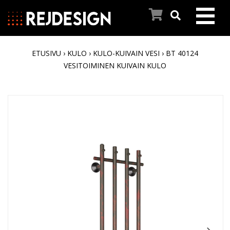
ETUSIVU
›
KULO
›
KULO-KUIVAIN VESI
› BT 40124
ETUSIVU
VESITOIMINEN KUIVAIN KULO
PYYHEKUIVAIMET
INSPIROIDU
REJ DESIGNIN TARINA
ASIAKASPALVELU
AJANKOHTAISTA