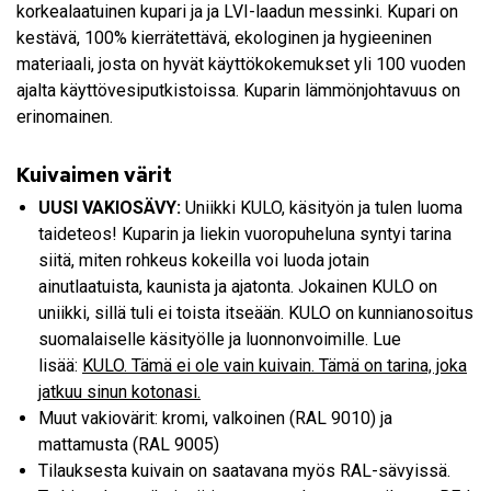
korkealaatuinen kupari ja ja LVI-laadun messinki. Kupari on
kestävä, 100% kierrätettävä, ekologinen ja hygieeninen
materiaali, josta on hyvät käyttökokemukset yli 100 vuoden
ajalta käyttövesiputkistoissa. Kuparin lämmönjohtavuus on
erinomainen.
Kuivaimen värit
UUSI VAKIOSÄVY:
Uniikki KULO, käsityön ja tulen luoma
taideteos! Kuparin ja liekin vuoropuheluna syntyi tarina
siitä, miten rohkeus kokeilla voi luoda jotain
ainutlaatuista, kaunista ja ajatonta. Jokainen KULO on
uniikki, sillä tuli ei toista itseään. KULO on kunnianosoitus
suomalaiselle käsityölle ja luonnonvoimille. Lue
lisää:
KULO. Tämä ei ole vain kuivain. Tämä on tarina, joka
jatkuu sinun kotonasi.
Muut vakiovärit: kromi, valkoinen (RAL 9010) ja
mattamusta (RAL 9005) ​
Tilauksesta kuivain on saatavana myös RAL-sävyissä.