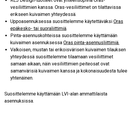
REJ Design-tuotteet ovat yhteensopivia Oras-
vesiliittimien kanssa. Oras-vesiliittimet on tilattavissa
erikseen kuivaimen yhteydessä.
Uppoasennuksessa suosittelemme käytettäväksi
Oras
epäkesko- tai suoraliittimiä
.
Pinta-asennuskohteissa suosittelemme käyttämään
kuivaimen asennuksessa
Oras pinta-asennusliittimiä.
Valkoisen, mustan tai erikoisvärisen kuivaimen tilauksen
yhteydessä suosittelemme tilaamaan vesiliittimet
samaan aikaan, näin vesiliittimien peiteosat ovat
samanvärisiä kuivaimen kanssa ja kokonaisuudesta tulee
yhtenäinen.
Suosittelemme käyttämään LVI-alan ammattilaista
asennuksissa.