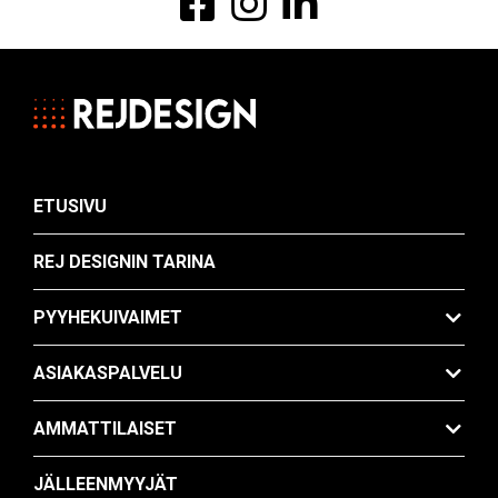
Ammattilaiset
Jälleenmyyjät
Ota yhteyttä
ETUSIVU
FI
EN
REJ DESIGNIN TARINA
PYYHEKUIVAIMET
ASIAKASPALVELU
AMMATTILAISET
JÄLLEENMYYJÄT