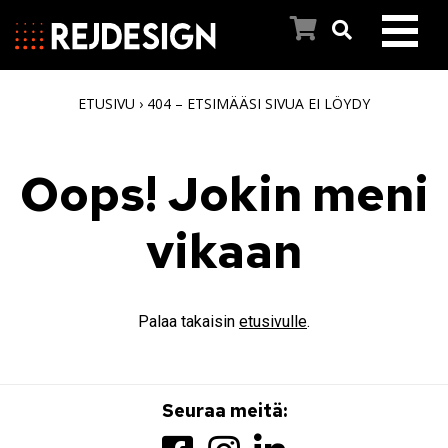
ETUSIVU
›
404 – ETSIMÄÄSI SIVUA EI LÖYDY
ETUSIVU
PYYHEKUIVAIMET
Oops! Jokin meni
INSPIROIDU
vikaan
REJ DESIGNIN TARINA
Palaa takaisin
etusivulle
.
ASIAKASPALVELU
AJANKOHTAISTA
Seuraa meitä: